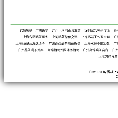
友情链接：
广州桑拿
广州天河喝茶资源群
深圳宝安喝茶你懂
葵
上海各区喝茶服务
上海喝茶微信交流
上海高端工作室全套
广
上海品茶t台海选场子
广州高端品茶喝茶微信
上海水磨不限次数
广
广州品茶喝茶外卖
高端招聘外围伴游招聘
广州高端喝茶会所
广州
上海闵行按摩
Powered by
深圳上
C