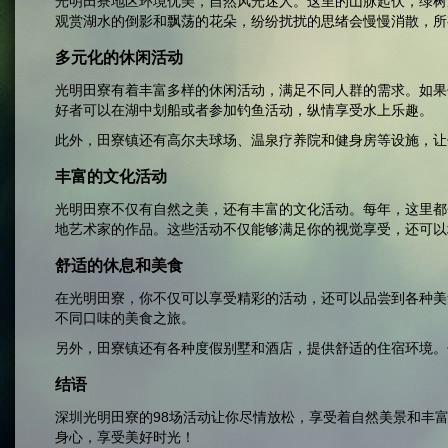
光明田寮地区环境优美，自然风光迷人。这里的山脉起伏，绿树
观赏湖水的倒影和飘荡的花朵，纷纷扰扰的思绪会慢慢消散，所
多元化的休闲活动
光明田寮有着丰富多样的休闲活动，满足不同人群的需求。如果
好者可以在湖中划船或者参加钓鱼活动，纵情享受水上乐趣。
此外，田寮镇还有高尔夫球场、温泉疗养院和健身房等设施，让
丰富的文化活动
光明田寮不仅有自然之美，还有丰富的文化活动。每年，这里都
地艺术家的作品。这些活动不仅能够满足你的视觉享受，还可以
舒适的休息和美食
在光明田寮，你不仅可以享受精彩的活动，还可以品尝到各种美
不同口味的美食之旅。
另外，田寮镇还有各种度假别墅和酒店，提供舒适的住宿环境。
结语
深圳光明田寮的98场活动让你尽情放松，享受着自然美景和丰
身心，享受美好时光！